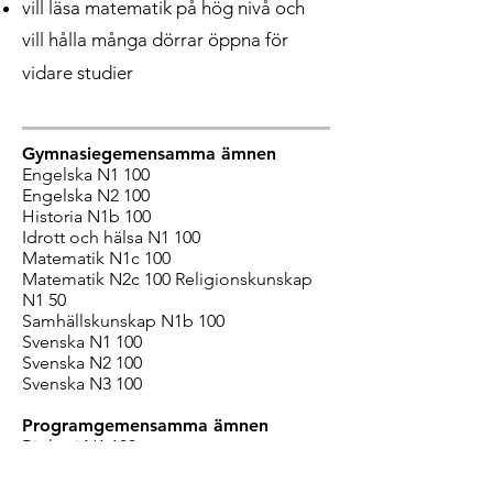
vill läsa matematik på hög nivå och
vill hålla många dörrar öppna för
vidare studier
Gymnasiegemensamma ämnen
Engelska N1 100
Engelska N2 100
Historia N1b 100
Idrott och hälsa N1 100
Matematik N1c 100
Matematik N2c 100 Religionskunskap
N1 50
Samhällskunskap N1b 100
Svenska N1 100
Svenska N2 100
Svenska N3 100
Programgemensamma ämnen
Biologi N1 100
Fysik N1b 150
Kemi N1 100